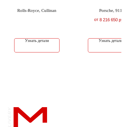
Rolls-Royce, Cullinan
Porsche, 911
от
8 216 650
руб.
Узнать детали
Узнать детали
Обращаем ваше внимание на то, что вся
информация и цены на сайте носят
исключительно информационный характер
и ни при каких условиях не являются
публичной офертой, определяемой
положениями Статьями 435 и 437
Гражданского кодекса Российской
Федерации.