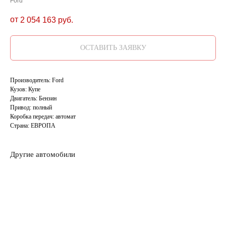
Ford
от
2 054 163
руб.
ОСТАВИТЬ ЗАЯВКУ
Производитель: Ford
Кузов: Купе
Двигатель: Бензин
Привод: полный
Коробка передач: автомат
Страна: ЕВРОПА
Другие автомобили
Обращаем ваше внимание на то, что вся
информация и цены на сайте носят
исключительно информационный характер
и ни при каких условиях не являются
публичной офертой, определяемой