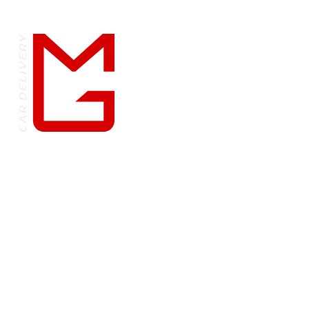
положениями Статьями 435 и 437
Гражданского кодекса Российской
Федерации.
КАТАЛОГ
Автомобили в наличии
Все автомобили
Премиум
Строительная техника
и автобусы