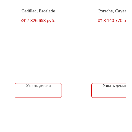
Cadillac, Escalade
Porsche, Cayenne
от
от
7 326 693
руб.
8 140 770
руб.
Узнать детали
Узнать детали
Обращаем ваше внимание на то, что вся
информация и цены на сайте носят
исключительно информационный характер