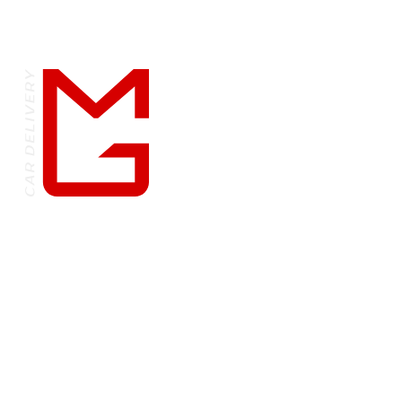
и ни при каких условиях не являются
публичной офертой, определяемой
положениями Статьями 435 и 437
Гражданского кодекса Российской
Федерации.
КАТАЛОГ
Автомобили в наличии
Все автомобили
Премиум
Строительная техника
и автобусы