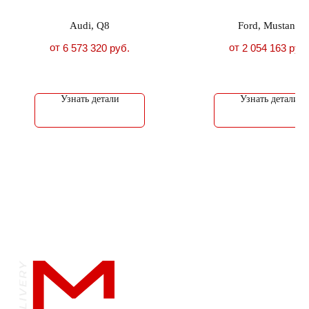
Audi, Q8
Ford, Mustang
от
от
6 573 320
руб.
2 054 163
руб.
Узнать детали
Узнать детали
Обращаем ваше внимание на то, что вся
информация и цены на сайте носят
исключительно информационный характер
и ни при каких условиях не являются
публичной офертой, определяемой
положениями Статьями 435 и 437
Гражданского кодекса Российской
Федерации.