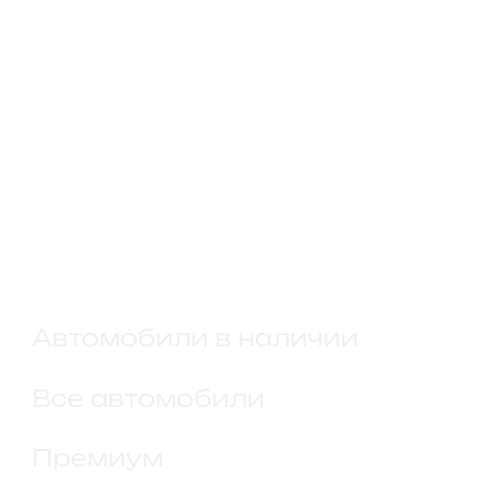
Такси и каршеринг
КОНТАКТЫ
+ 7 (495) 790-13-99
Info@mil-garage.com
г. Москва, ул. Рябиновая,
д. 55, стр. 32