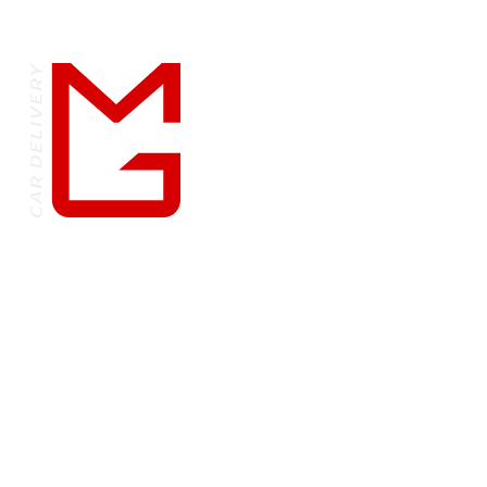
при каких условиях не являются
публичной офертой,
определяемой положениями
Статьями 435 и 437
Гражданского кодекса
Российской Федерации.
КАТАЛОГ
Автомобили в наличии
Все автомобили
Премиум
Строительная
техника и автобусы