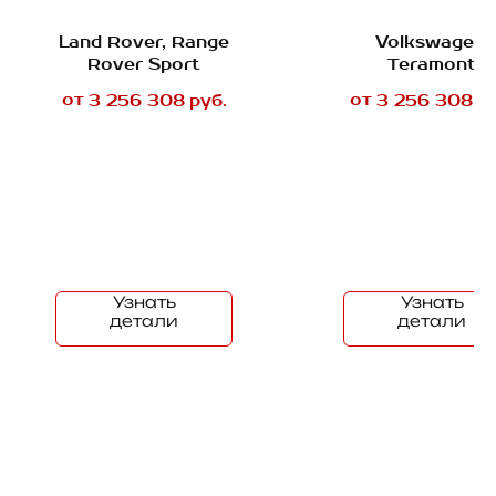
Land Rover, Range
Volkswagen,
Rover Sport
Teramont
от
от
3 256 308
руб.
3 256 308
ру
Узнать
Узнать
детали
детали
Обращаем ваше внимание на то,
что вся информация и цены на
сайте носят исключительно
информационный характер и ни